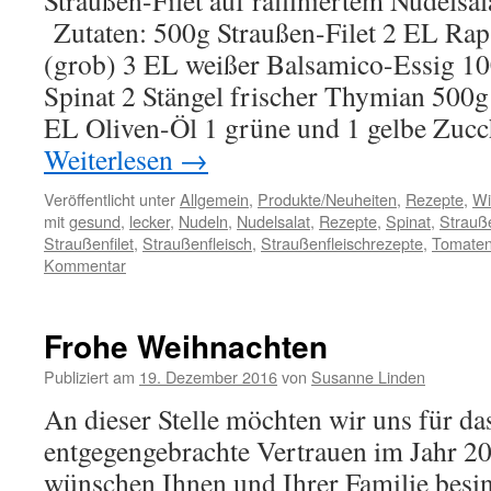
Straußen-Filet auf raffiniertem Nudelsal
Zutaten: 500g Straußen-Filet 2 EL Raps
(grob) 3 EL weißer Balsamico-Essig 10
Spinat 2 Stängel frischer Thymian 500
EL Oliven-Öl 1 grüne und 1 gelbe Zuc
Weiterlesen
→
Veröffentlicht unter
Allgemein
,
Produkte/Neuheiten
,
Rezepte
,
Wi
mit
gesund
,
lecker
,
Nudeln
,
Nudelsalat
,
Rezepte
,
Spinat
,
Strauß
Straußenfilet
,
Straußenfleisch
,
Straußenfleischrezepte
,
Tomate
Kommentar
Frohe Weihnachten
Publiziert am
19. Dezember 2016
von
Susanne Linden
An dieser Stelle möchten wir uns für da
entgegengebrachte Vertrauen im Jahr 2
wünschen Ihnen und Ihrer Familie besin