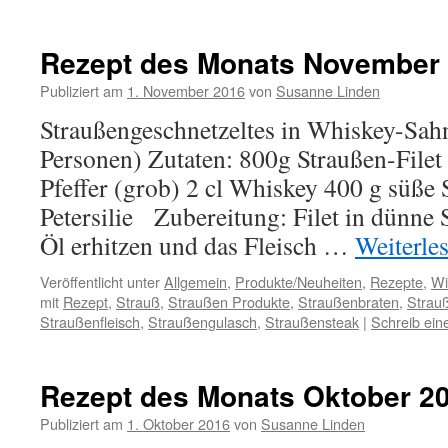
Rezept des Monats November
Publiziert am
1. November 2016
von
Susanne Linden
Straußengeschnetzeltes in Whiskey-Sahn
Personen) Zutaten: 800g Straußen-Filet
Pfeffer (grob) 2 cl Whiskey 400 g süße
Petersilie Zubereitung: Filet in dünne 
Öl erhitzen und das Fleisch …
Weiterle
Veröffentlicht unter
Allgemein
,
Produkte/Neuheiten
,
Rezepte
,
Wi
mit
Rezept
,
Strauß
,
Straußen Produkte
,
Straußenbraten
,
Strau
Straußenfleisch
,
Straußengulasch
,
Straußensteak
|
Schreib ei
Rezept des Monats Oktober 2
Publiziert am
1. Oktober 2016
von
Susanne Linden