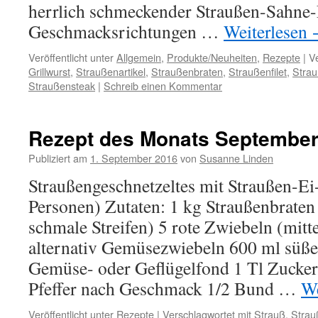
herrlich schmeckender Straußen-Sahne-
Geschmacksrichtungen …
Weiterlesen
Veröffentlicht unter
Allgemein
,
Produkte/Neuheiten
,
Rezepte
|
V
Grillwurst
,
Straußenartikel
,
Straußenbraten
,
Straußenfilet
,
Strau
Straußensteak
|
Schreib einen Kommentar
Rezept des Monats September
Publiziert am
1. September 2016
von
Susanne Linden
Straußengeschnetzeltes mit Straußen-Ei
Personen) Zutaten: 1 kg Straußenbraten 
schmale Streifen) 5 rote Zwiebeln (mitt
alternativ Gemüsezwiebeln 600 ml süß
Gemüse- oder Geflügelfond 1 Tl Zucker
Pfeffer nach Geschmack 1/2 Bund …
We
Veröffentlicht unter
Rezepte
|
Verschlagwortet mit
Strauß
,
Strau