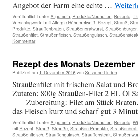
Angebot der Farm eine echte …
Weiter
Veröffentlicht unter
Allgemein
,
Produkte/Neuheiten
,
Rezepte
,
Ti
Verschlagwortet mit
Allergie Hühnereiweiß
,
Rezept
,
Strauß
,
Str
Produkte
,
Straußenbraten
,
Straußenbratwurst
,
Straußenburger
Straußenfilet
,
Straußenfleisch
,
Straußengulasch
,
Straußenstea
Kommentar
Rezept des Monats Dezember
Publiziert am
1. Dezember 2016
von
Susanne Linden
Straußenfilet mit frischem Salat und Br
Zutaten: 800g Straußen-Filet 2 EL Öl S
Zubereitung: Filet am Stück Braten. 
das Fleisch kurz und scharf gut 3 Min
Veröffentlicht unter
Allgemein
,
Produkte/Neuheiten
,
Rezepte
,
Wi
mit
Rezept
,
Strauß
,
Strauße
,
Straußen Produkte
,
Straußenbrat
Straußenfleisch
,
Straußengulasch
,
Straußensteak
,
Straußenwur