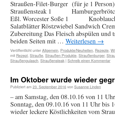
Straußen-Filet-Burger (für je 1 Person
Straußensteak 1 Hamburgerbrö
Eßl. Worcester Soße 1 Knoblauchze
Salatblätter Röstzwiebel Sandwich Cr
Zubereitung Das Fleisch abspülen und t
beiden Seiten mit …
Weiterlesen
→
Veröffentlicht unter
Allgemein
,
Produkte/Neuheiten
,
Rezepte
,
Wi
mit
Rezept
,
Strauße
,
Straußen Produkte
,
Straußenburger
,
Strau
Straußengulasch
,
Straußensteak
|
Schreib einen Kommentar
Im Oktober wurde wieder gegril
Publiziert am
23. September 2016
von
Susanne Linden
– am Samstag, den 08.10.16 von 11 Uhr
Sonntag, den 09.10.16 von 11 Uhr bis 
wieder leckere Köstlichkeiten vom Stra