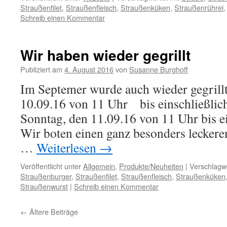
Straußenfilet
,
Straußenfleisch
,
Straußenküken
,
Straußenrührei
Schreib einen Kommentar
Wir haben wieder gegrillt
Publiziert am
4. August 2016
von
Susanne Burghoff
Im Septemer wurde auch wieder gegrill
10.09.16 von 11 Uhr bis einschließlic
Sonntag, den 11.09.16 von 11 Uhr bis e
Wir boten einen ganz besonders leckeren
…
Weiterlesen
→
Veröffentlicht unter
Allgemein
,
Produkte/Neuheiten
|
Verschlagwo
Straußenburger
,
Straußenfilet
,
Straußenfleisch
,
Straußenküken
Straußenwurst
|
Schreib einen Kommentar
←
Ältere Beiträge