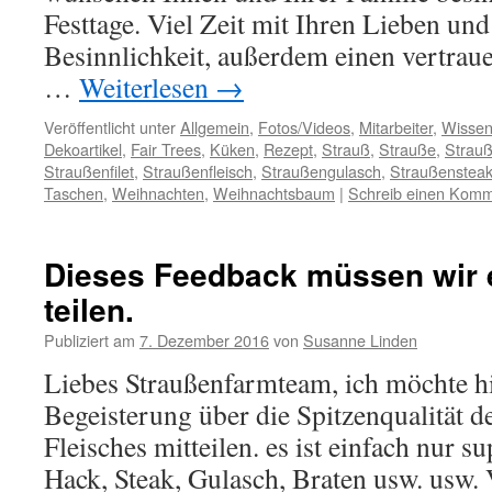
Festtage. Viel Zeit mit Ihren Lieben un
Besinnlichkeit, außerdem einen vertraue
…
Weiterlesen
→
Veröffentlicht unter
Allgemein
,
Fotos/Videos
,
Mitarbeiter
,
Wissen
Dekoartikel
,
Fair Trees
,
Küken
,
Rezept
,
Strauß
,
Strauße
,
Strau
Straußenfilet
,
Straußenfleisch
,
Straußengulasch
,
Straußenstea
Taschen
,
Weihnachten
,
Weihnachtsbaum
|
Schreib einen Komm
Dieses Feedback müssen wir 
teilen.
Publiziert am
7. Dezember 2016
von
Susanne Linden
Liebes Straußenfarmteam, ich möchte h
Begeisterung über die Spitzenqualität d
Fleisches mitteilen. es ist einfach nur su
Hack, Steak, Gulasch, Braten usw. usw. 