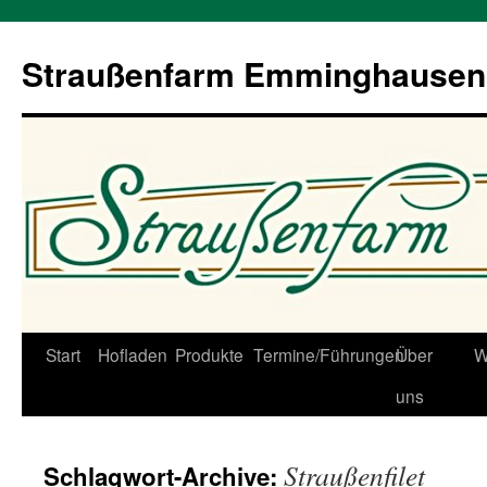
Straußenfarm Emminghausen
Zum
Start
Hofladen
Produkte
Termine/Führungen
Über
W
Inhalt
uns
springen
Straußenfilet
Schlagwort-Archive: