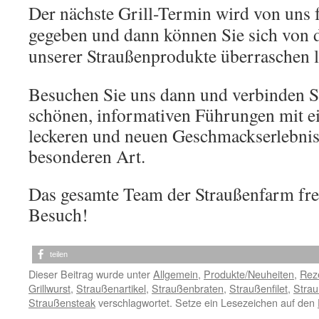
Der nächste Grill-Termin wird von uns 
gegeben und dann können Sie sich von
unserer Straußenprodukte überraschen l
Besuchen Sie uns dann und verbinden Si
schönen, informativen Führungen mit 
leckeren und neuen Geschmackserlebnis
besonderen Art.
Das gesamte Team der Straußenfarm freu
Besuch!
teilen
Dieser Beitrag wurde unter
Allgemein
,
Produkte/Neuheiten
,
Rez
Grillwurst
,
Straußenartikel
,
Straußenbraten
,
Straußenfilet
,
Strau
Straußensteak
verschlagwortet. Setze ein Lesezeichen auf den