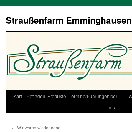
Straußenfarm Emminghausen
Zum
Start
Hofladen
Produkte
Termine/Führungen
Über
W
Inhalt
uns
springen
←
Wir waren wieder dabei