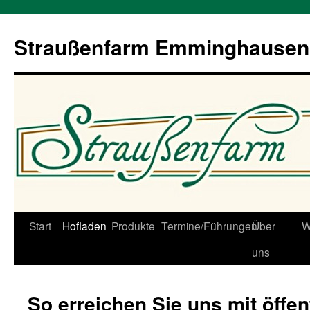
Straußenfarm Emminghausen
Zum
Start
Hofladen
Produkte
Termine/Führungen
Über
W
Inhalt
uns
springen
So erreichen Sie uns mit öffen