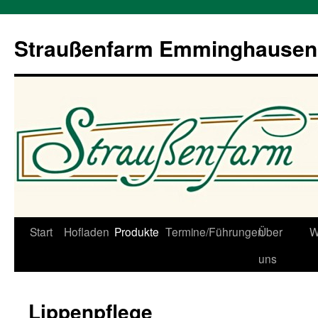
Straußenfarm Emminghausen
Zum
Start
Hofladen
Produkte
Termine/Führungen
Über
W
Inhalt
uns
springen
Lippenpflege