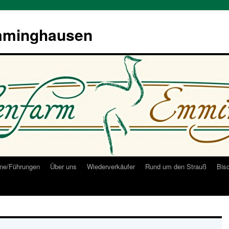
mminghausen
ne/Führungen
Über uns
Wiederverkäufer
Rund um den Strauß
Bis