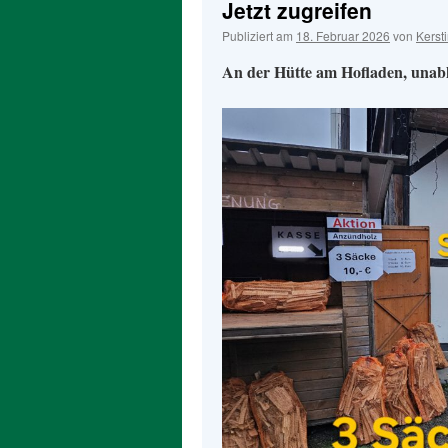
Jetzt zugreifen
Publiziert am
18. Februar 2026
von
Kerst
An der Hütte am Hofladen, unab