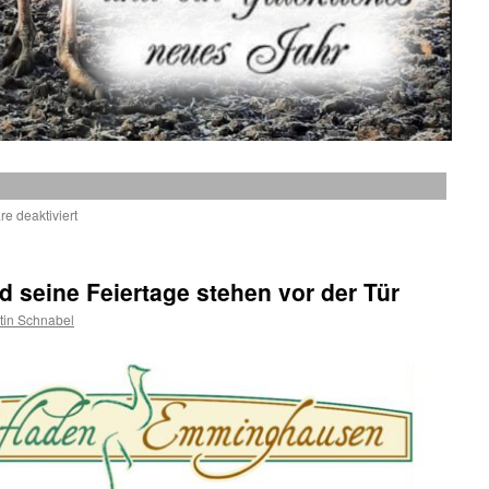
für
e deaktiviert
Allen
Kunden,
Freunden
 seine Feiertage stehen vor der Tür
und
Bekannten
tin Schnabel
wünschen
wir
fröhliche
Weihnachten
und
ein
gutes
und
gesundes