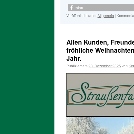
teilen
Veröffentlicht unter
Allgemein
|
Kommentar
Allen Kunden, Freund
fröhliche Weihnachte
Jahr.
Publiziert am
23. Dezember 2025
von
Ker