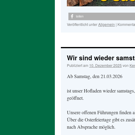
teilen
Veröffentlicht unter
Allgemein
|
Kommentar
Wir sind wieder samst
Publiziert am
10. Dezember 2025
von
Ker
Ab Samstag, den 21.03.2026
ist unser Hofladen wieder samstags,
geöffnet.
Unsere offenen Führungen finden ab
Über die Osterfeiertage gibt es zu
nach Absprache möglich.