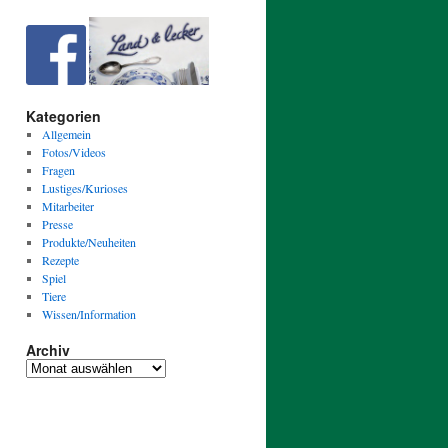
Kategorien
Allgemein
Fotos/Videos
Fragen
Lustiges/Kurioses
Mitarbeiter
Presse
Produkte/Neuheiten
Rezepte
Spiel
Tiere
Wissen/Information
Archiv
Archiv