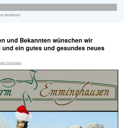
für
e deaktiviert
Wir
sind
wieder
samstags
en und Bekannten wünschen wir
und
sonntags
n und ein gutes und gesundes neues
für
Sie
da
stin Schnabel