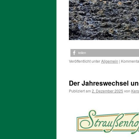
teilen
Veröffentlicht unter
Allgemein
|
Kommentar
Der Jahreswechsel und
Publiziert am
2. Dezember 2025
von
Kers