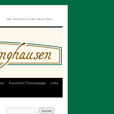
Alles Wissenswerte über unsere Farm
ons
Kaminholz/Trommelsäge
Links