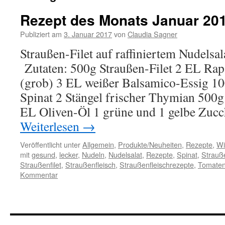
Rezept des Monats Januar 20
Publiziert am
3. Januar 2017
von
Claudia Sagner
Straußen-Filet auf raffiniertem Nudelsal
Zutaten: 500g Straußen-Filet 2 EL Raps
(grob) 3 EL weißer Balsamico-Essig 10
Spinat 2 Stängel frischer Thymian 500
EL Oliven-Öl 1 grüne und 1 gelbe Zuc
Weiterlesen
→
Veröffentlicht unter
Allgemein
,
Produkte/Neuheiten
,
Rezepte
,
Wi
mit
gesund
,
lecker
,
Nudeln
,
Nudelsalat
,
Rezepte
,
Spinat
,
Strauß
Straußenfilet
,
Straußenfleisch
,
Straußenfleischrezepte
,
Tomate
Kommentar