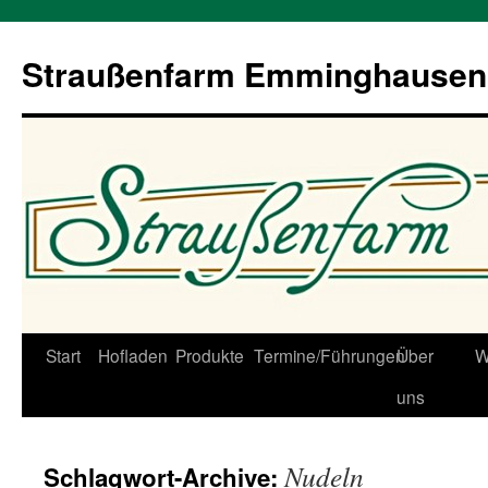
Straußenfarm Emminghausen
Zum
Start
Hofladen
Produkte
Termine/Führungen
Über
W
Inhalt
uns
springen
Nudeln
Schlagwort-Archive: