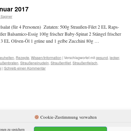
nuar 2017
 Sagner
elsalat (für 4 Personen) Zutaten: 500g Straußen-Filet 2 EL Raps-
ißer Balsamico-Essig 100g frischer Baby-Spinat 2 Stängel frischer
3 EL Oliven-Öl 1 grüne und 1 gelbe Zucchini 80g …
euheiten
,
Rezepte
,
Wissen/Information
|
Verschlagwortet mit
gesund
,
lecker
,
außenbraten
,
Straußeneinudeln
,
Straußenfilet
,
Straußenfleisch
,
i
|
Schreib einen Kommentar
Cookie-Zustimmung verwalten
enschutzerklärung
onen zu speichern