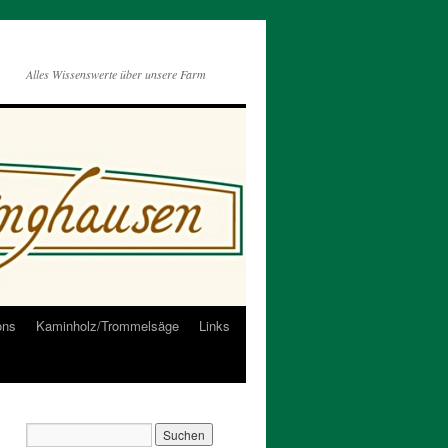
Alles Wissenswerte über unsere Farm
ons
Kaminholz/Trommelsäge
Links