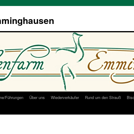
mminghausen
ne/Führungen
Über uns
Wiederverkäufer
Rund um den Strauß
Bis