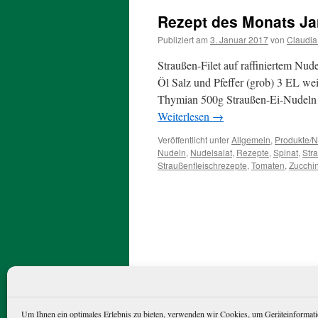
Rezept des Monats Ja
Publiziert am
3. Januar 2017
von
Claudia
Straußen-Filet auf raffiniertem Nud
Öl Salz und Pfeffer (grob) 3 EL we
Thymian 500g Straußen-Ei-Nudeln 
Weiterlesen
→
Veröffentlicht unter
Allgemein
,
Produkte/N
Nudeln
,
Nudelsalat
,
Rezepte
,
Spinat
,
Str
Straußenfleischrezepte
,
Tomaten
,
Zucchin
Straußenfarm Emminghausen
Dat
Um Ihnen ein optimales Erlebnis zu bieten, verwenden wir Cookies, um Geräteinformati