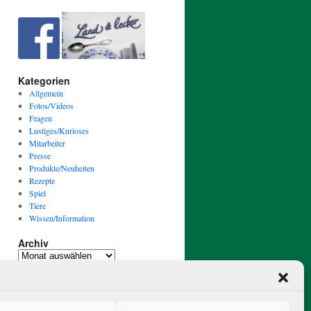
Kategorien
Allgemein
Fotos/Videos
Fragen
Lustiges/Kurioses
Mitarbeiter
Presse
Produkte/Neuheiten
Rezepte
Spiel
Tiere
Wissen/Information
Archiv
Archiv
Mit Stolz präsentiert von WordPress.