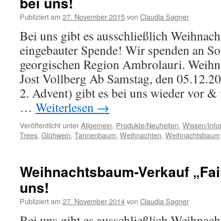
bei uns!
Publiziert am
27. November 2015
von
Claudia Sagner
Bei uns gibt es ausschließlich Weihnac
eingebauter Spende! Wir spenden an Soz
georgischen Region Ambrolauri. Weihn
Jost Vollberg Ab Samstag, den 05.12.2
2. Advent) gibt es bei uns wieder vor 
…
Weiterlesen
→
Veröffentlicht unter
Allgemein
,
Produkte/Neuheiten
,
Wissen/Info
Trees
,
Glühwein
,
Tannenbaum
,
Weihnachten
,
Weihnachtsbaum
Weihnachtsbaum-Verkauf „Fai
uns!
Publiziert am
27. November 2014
von
Claudia Sagner
Bei uns gibt es ausschließlich Weihnac