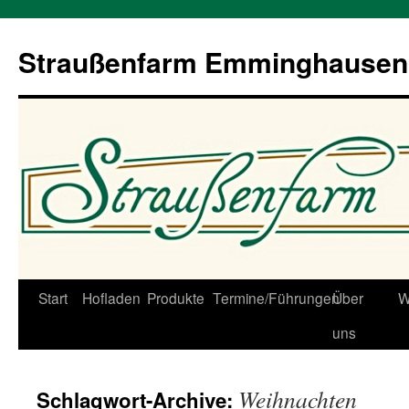
Straußenfarm Emminghausen
Zum
Start
Hofladen
Produkte
Termine/Führungen
Über
W
Inhalt
uns
springen
Weihnachten
Schlagwort-Archive: