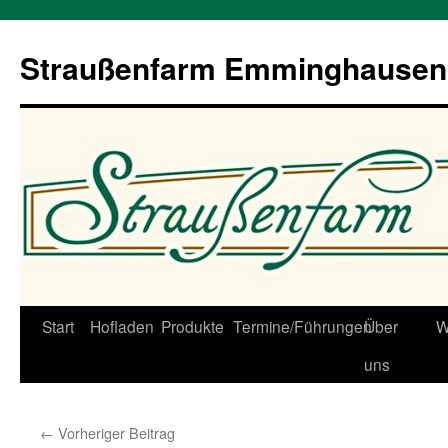
Straußenfarm Emminghausen
Zum
Start
Hofladen
Produkte
Termine/Führungen
Über
W
Inhalt
uns
springen
←
Vorheriger Beitrag