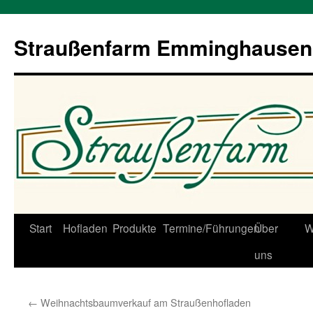
Straußenfarm Emminghausen
Zum
Start
Hofladen
Produkte
Termine/Führungen
Über
W
Inhalt
uns
springen
←
Weihnachtsbaumverkauf am Straußenhofladen