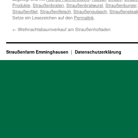
Produkte
,
Straußenbraten
,
Straußenbratwurst
,
Straußenburger
Straußenfilet
,
Straußenfleisch
,
Straußengulasch
,
Straußenstea
Setze ein Lesezeichen auf den
Permalink
.
←
Weihnachtsbaumverkauf am Straußenhofladen
Straußenfarm Emminghausen
Datenschutzerklärung