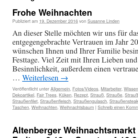
Frohe Weihnachten
Publiziert am
19. Dezember 2016
von
Susanne Linden
An dieser Stelle möchten wir uns für da
entgegengebrachte Vertrauen im Jahr 2
wünschen Ihnen und Ihrer Familie besin
Festtage. Viel Zeit mit Ihren Lieben un
Besinnlichkeit, außerdem einen vertraue
…
Weiterlesen
→
Veröffentlicht unter
Allgemein
,
Fotos/Videos
,
Mitarbeiter
,
Wissen
Dekoartikel
,
Fair Trees
,
Küken
,
Rezept
,
Strauß
,
Strauße
,
Strau
Straußenfilet
,
Straußenfleisch
,
Straußengulasch
,
Straußenstea
Taschen
,
Weihnachten
,
Weihnachtsbaum
|
Schreib einen Komm
Altenberger Weihnachtsmarkt