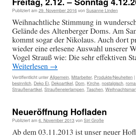
Freitag, 2.12. – Sonntag 4.12.
Publiziert am
29. November 2016
von
Susanne Linden
Weihnachtliche Stimmung in wundersch
Gelände des Altenberger Doms. Am Sa
kommt sogar der Nikolaus. Auch dort pr
wieder eine erlesene Auswahl unserer 
Vogel Strauß wie: Die sehr effektiven 
Weiterlesen
→
Veröffentlicht unter
Allgemein
,
Mitarbeiter
,
Produkte/Neuheiten
|
besinnlich
,
Deko Ei
,
Dekoartikel
,
Dom
,
Kirche
,
nostalgisch
,
roma
Straußenartikel
,
Straußeneierlampen
,
Taschen
,
Weihnachtsmar
Neueröffnung Hofladen
Publiziert am
6. November 2013
von
Siri Große
Ab dem 03.11.2013 ist unser neuer Hofl