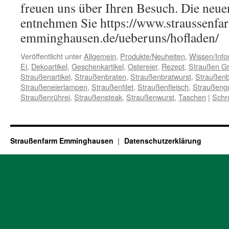
freuen uns über Ihren Besuch. Die neue
entnehmen Sie https://www.straussenfa
emminghausen.de/ueberuns/hofladen/
Veröffentlicht unter
Allgemein
,
Produkte/Neuheiten
,
Wissen/Info
Ei
,
Dekoartikel
,
Geschenkartikel
,
Ostereier
,
Rezept
,
Straußen Gri
Straußenartikel
,
Straußenbraten
,
Straußenbratwurst
,
Straußenb
Straußeneierlampen
,
Straußenfilet
,
Straußenfleisch
,
Straußeng
Straußenrührei
,
Straußensteak
,
Straußenwurst
,
Taschen
|
Schr
Straußenfarm Emminghausen
Datenschutzerklärung