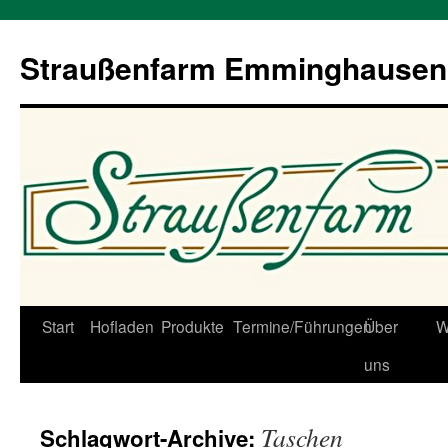
Straußenfarm Emminghausen
Zum
Start
Hofladen
Produkte
Termine/Führungen
Über
W
Inhalt
uns
springen
Taschen
Schlagwort-Archive: