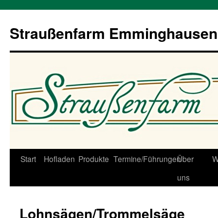
Straußenfarm Emminghausen
Zum
Start
Hofladen
Produkte
Termine/Führungen
Über
W
Inhalt
uns
springen
Lohnsägen/Trommelsäge