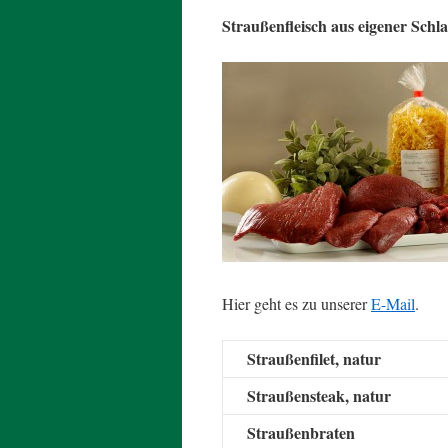
Straußenfleisch aus eigener Schl
Hier geht es zu unserer
E-Mail
.
Straußenfilet, natur
Straußensteak, natur
Straußenbraten