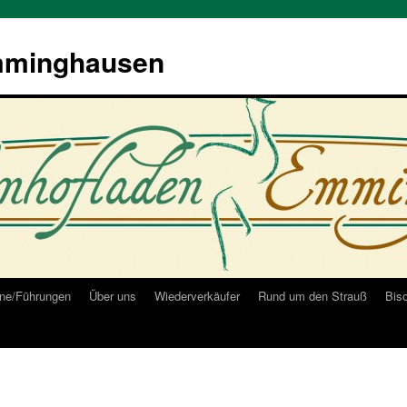
mminghausen
ne/Führungen
Über uns
Wiederverkäufer
Rund um den Strauß
Bis