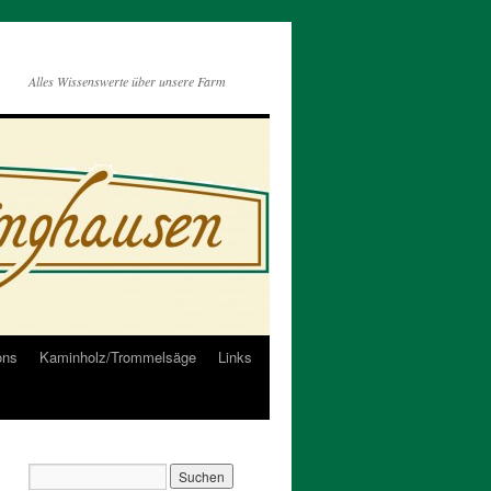
Alles Wissenswerte über unsere Farm
ons
Kaminholz/Trommelsäge
Links