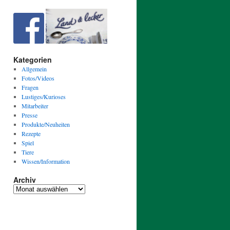
Kategorien
Allgemein
Fotos/Videos
Fragen
Lustiges/Kurioses
Mitarbeiter
Presse
Produkte/Neuheiten
Rezepte
Spiel
Tiere
Wissen/Information
Archiv
Archiv