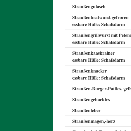
Straußengulasch
Straußenbratwurst gefroren
essbare Hülle: Schafsdarm
Straußengrillwurst mit Petersi
essbare Hülle: Schafsdarm
Straußenkaaskrainer
essbare Hülle: Schafsdarm
Straußenknacker
essbare Hülle: Schafsdarm
Straußen-Burger-Patties, gef
Straußengehacktes
Straußenleber
Straußenmagen,-herz