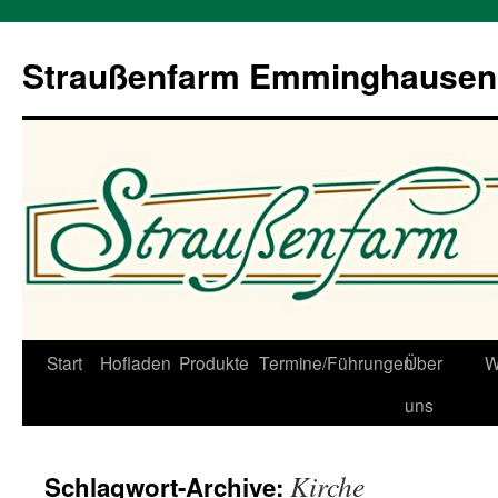
Straußenfarm Emminghausen
Zum
Start
Hofladen
Produkte
Termine/Führungen
Über
W
Inhalt
uns
springen
Kirche
Schlagwort-Archive: