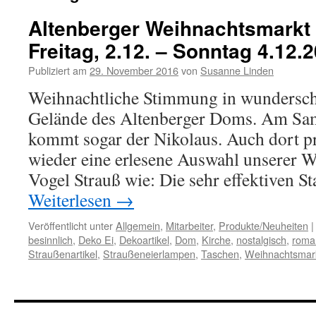
Altenberger Weihnachtsmarkt
Freitag, 2.12. – Sonntag 4.12.
Publiziert am
29. November 2016
von
Susanne Linden
Weihnachtliche Stimmung in wundersch
Gelände des Altenberger Doms. Am Sa
kommt sogar der Nikolaus. Auch dort pr
wieder eine erlesene Auswahl unserer 
Vogel Strauß wie: Die sehr effektiven 
Weiterlesen
→
Veröffentlicht unter
Allgemein
,
Mitarbeiter
,
Produkte/Neuheiten
|
besinnlich
,
Deko Ei
,
Dekoartikel
,
Dom
,
Kirche
,
nostalgisch
,
roma
Straußenartikel
,
Straußeneierlampen
,
Taschen
,
Weihnachtsmar