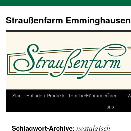
Straußenfarm Emminghausen
Zum
Start
Hofladen
Produkte
Termine/Führungen
Über
W
Inhalt
uns
springen
nostalgisch
Schlagwort-Archive: