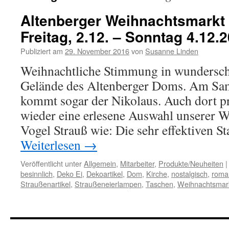
Altenberger Weihnachtsmarkt
Freitag, 2.12. – Sonntag 4.12.
Publiziert am
29. November 2016
von
Susanne Linden
Weihnachtliche Stimmung in wundersch
Gelände des Altenberger Doms. Am Sa
kommt sogar der Nikolaus. Auch dort pr
wieder eine erlesene Auswahl unserer 
Vogel Strauß wie: Die sehr effektiven 
Weiterlesen
→
Veröffentlicht unter
Allgemein
,
Mitarbeiter
,
Produkte/Neuheiten
|
besinnlich
,
Deko Ei
,
Dekoartikel
,
Dom
,
Kirche
,
nostalgisch
,
roma
Straußenartikel
,
Straußeneierlampen
,
Taschen
,
Weihnachtsmar