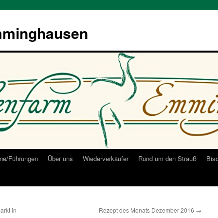
mminghausen
ne/Führungen
Über uns
Wiederverkäufer
Rund um den Strauß
Bis
arkt in
Rezept des Monats Dezember 2016
→