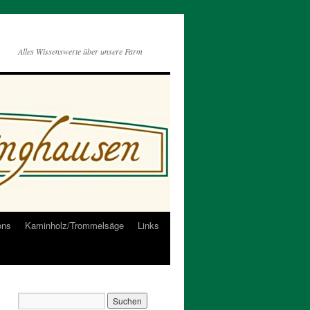
Alles Wissenswerte über unsere Farm
ons
Kaminholz/Trommelsäge
Links