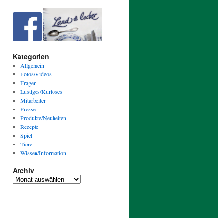
Kategorien
Allgemein
Fotos/Videos
Fragen
Lustiges/Kurioses
Mitarbeiter
Presse
Produkte/Neuheiten
Rezepte
Spiel
Tiere
Wissen/Information
Archiv
Archiv