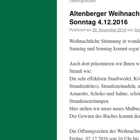
Dabringhausen
Altenberger Weihnacht
Sonntag 4.12.2016
Publiziert am
29. November 2016
von
Su
Weihnachtliche Stimmung in wunde
Samstag und Sonntag kommt sogar 
Auch dort präsentieren wir Ihnen 
Strauß wie:
Die sehr effektiven Staubwedel, Kö
Straußenfettes), Straußeneinudeln,
Amaretto, Schoko und Sahne, schöne
Straußeneierlampen.
Hier stellen wir unser neues Malbu
Der Gewinn des Buches kommt dem
Die Öffnungszeiten des Weihnachts
Freitag, 02.12.2016 von 16 Uhr bis