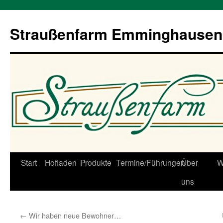
Straußenfarm Emminghausen
Zum
Start
Hofladen
Produkte
Termine/Führungen
Über
W
Inhalt
uns
springen
←
Wir haben neue Bewohner…