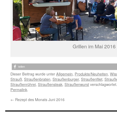
Grillen im Mai 2016
teilen
Dieser Beitrag wurde unter
Allgemein
,
Produkte/Neuheiten
,
Wis
Strauß
,
Straußenbraten
,
Straußenburger
,
Straußenfilet
,
Strauße
Straußenrührei
,
Straußensteak
,
Straußenwurst
verschlagwortet
Permalink
.
←
Rezept des Monats Juni 2016