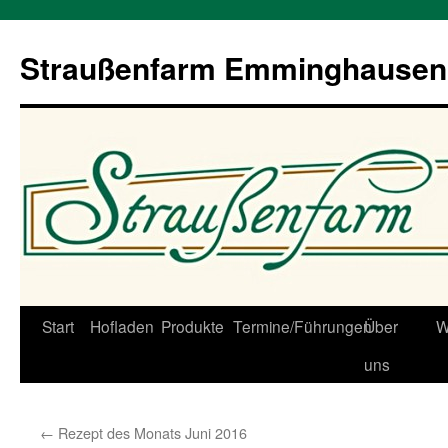
Straußenfarm Emminghausen
Zum
Start
Hofladen
Produkte
Termine/Führungen
Über
W
Inhalt
uns
springen
←
Rezept des Monats Juni 2016