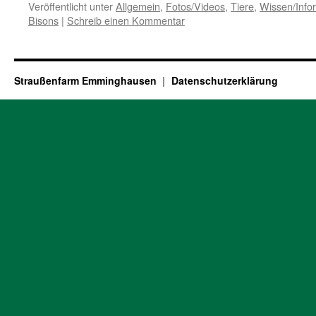
Veröffentlicht unter
Allgemein
,
Fotos/Videos
,
Tiere
,
Wissen/Info
Bisons
|
Schreib einen Kommentar
Straußenfarm Emminghausen
Datenschutzerklärung