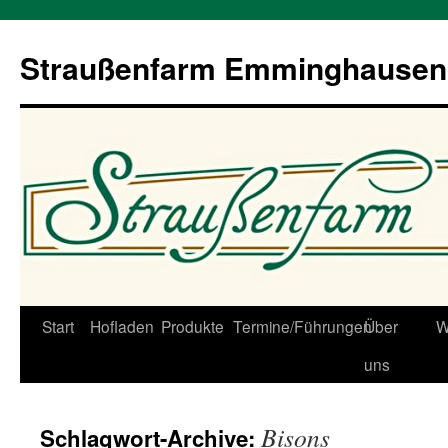
Straußenfarm Emminghausen
Zum
Start
Hofladen
Produkte
Termine/Führungen
Über
W
Inhalt
uns
springen
Bisons
Schlagwort-Archive: