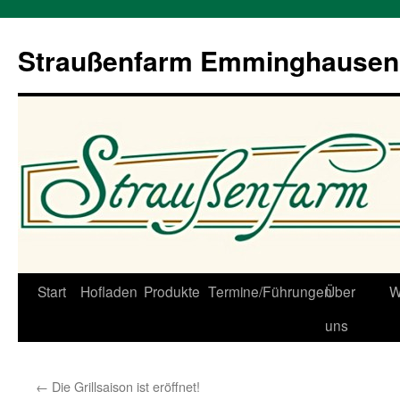
Straußenfarm Emminghausen
Zum
Start
Hofladen
Produkte
Termine/Führungen
Über
W
Inhalt
uns
springen
←
Die Grillsaison ist eröffnet!