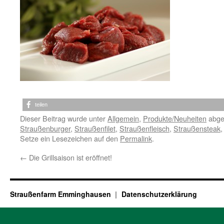
teilen
Dieser Beitrag wurde unter
Allgemein
,
Produkte/Neuheiten
abge
Straußenburger
,
Straußenfilet
,
Straußenfleisch
,
Straußensteak
Setze ein Lesezeichen auf den
Permalink
.
←
Die Grillsaison ist eröffnet!
Straußenfarm Emminghausen
Datenschutzerklärung