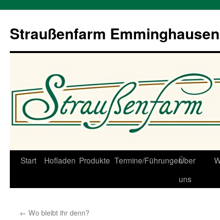
Straußenfarm Emminghausen
Zum
Start
Hofladen
Produkte
Termine/Führungen
Über
W
Inhalt
uns
springen
←
Wo bleibt ihr denn?