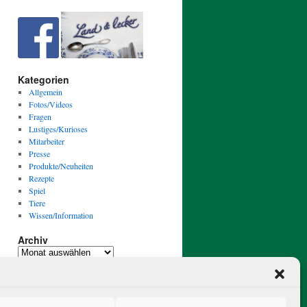
Kategorien
Allgemein
Fotos/Videos
Fragen
Lustiges/Kurioses
Mitarbeiter
Presse
Produkte/Neuheiten
Rezepte
Spiel
Tiere
Wissen/Information
Archiv
Archiv
Mit Stolz präsentiert von WordPress.