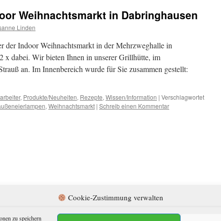
ndoor Weihnachtsmarkt in Dabringhausen
sanne Linden
 der Indoor Weihnachtsmarkt in der Mehrzweghalle in
 x dabei. Wir bieten Ihnen in unserer Grillhütte, im
trauß an. Im Innenbereich wurde für Sie zusammen gestellt:
arbeiter
,
Produkte/Neuheiten
,
Rezepte
,
Wissen/Information
|
Verschlagwortet
außeneierlampen
,
Weihnachtsmarkt
|
Schreib einen Kommentar
Cookie-Zustimmung verwalten
enschutzerklärung
onen zu speichern