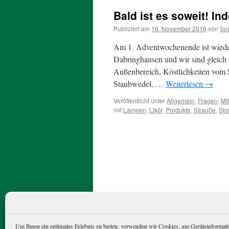
Bald ist es soweit! I
Publiziert am
16. November 2016
von
Su
Am 1. Adventwochenende ist wieder
Dabringhausen und wir sind gleich 2
Außenbereich, Köstlichkeiten vom S
Staubwedel, …
Weiterlesen
→
Veröffentlicht unter
Allgemein
,
Fragen
,
Mit
mit
Lampen
,
Likör
,
Produkte
,
Strauße
,
Str
Straußenfarm Emminghausen
Dat
Um Ihnen ein optimales Erlebnis zu bieten, verwenden wir Cookies, um Geräteinformati