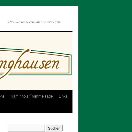
Alles Wissenswerte über unsere Farm
ons
Kaminholz/Trommelsäge
Links