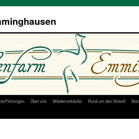
mminghausen
ne/Führungen
Über uns
Wiederverkäufer
Rund um den Strauß
Bis