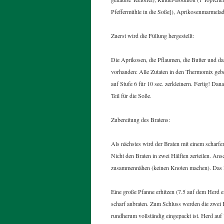
Pfeffermühle in die Soße]), Aprikosenmarmelade 
Zuerst wird die Füllung hergestellt:
Die Aprikosen, die Pflaumen, die Butter und d
vorhanden: Alle Zutaten in den Thermomix gebe
auf Stufe 6 für 10 sec. zerkleinern. Fertig! Dan
Teil für die Soße.
Zubereitung des Bratens:
Als nächstes wird der Braten mit einem scharfen
Nicht den Braten in zwei Hälften zerteilen. An
zusammennähen (keinen Knoten machen). Das Fl
Eine große Pfanne erhitzen (7.5 auf dem Herd e
scharf anbraten. Zum Schluss werden die zwei B
rundherum vollständig eingepackt ist. Herd au