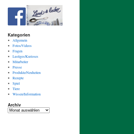
Kategorien
Allgemein
Fotos/Videos
Fragen
Lustiges/Kurioses
Mitarbeiter
Presse
Produkte/Neuheiten
Rezepte
Spiel
Tiere
Wissen/Information
Archiv
Archiv