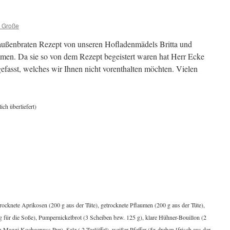
i Große
raußenbraten Rezept von unseren Hofladenmädels Britta und
men. Da sie so von dem Rezept begeistert waren hat Herr Ecke
efasst, welches wir Ihnen nicht vorenthalten möchten. Vielen
ch überliefert)
ocknete Aprikosen (200 g aus der Tüte), getrocknete Pflaumen (200 g aus der Tüte),
g für die Soße), Pumpernickelbrot (3 Scheiben bzw. 125 g), klare Hühner-Bouillon (2
n Maggi Kochgenuss Pur), Salz ( 2 Teelöffel), weißer Pfeffer (5x drehen [frisch aus der