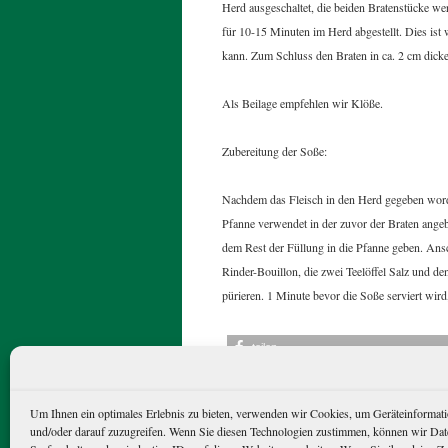
Herd ausgeschaltet, die beiden Bratenstücke w
für 10-15 Minuten im Herd abgestellt. Dies ist w
kann. Zum Schluss den Braten in ca. 2 cm dicke
Als Beilage empfehlen wir Klöße.
Zubereitung der Soße:
Nachdem das Fleisch in den Herd gegeben worde
Pfanne verwendet in der zuvor der Braten ange
dem Rest der Füllung in die Pfanne geben. Ansc
Rinder-Bouillon, die zwei Teelöffel Salz und d
pürieren. 1 Minute bevor die Soße serviert wir
teilen
Dieser Beitrag wurde unter
Allgemein
,
Re
Straußenfleisch
verschlagwortet. Setze e
Um Ihnen ein optimales Erlebnis zu bieten, verwenden wir Cookies, um Geräteinformati
←
Neueröffnung Hofladen
und/oder darauf zuzugreifen. Wenn Sie diesen Technologien zustimmen, können wir Dat