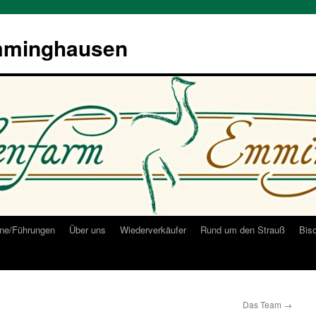
mminghausen
ne/Führungen
Über uns
Wiederverkäufer
Rund um den Strauß
Bis
Das Team
→