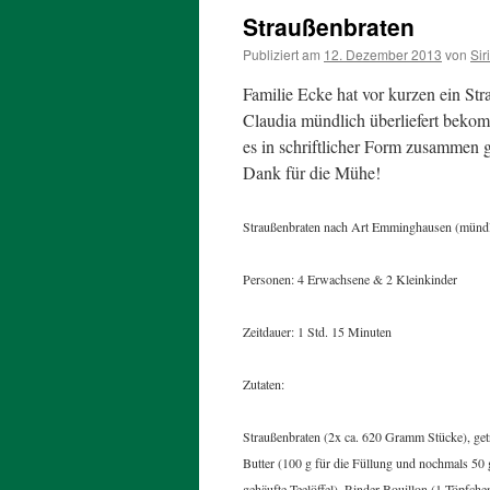
Straußenbraten
Publiziert am
12. Dezember 2013
von
Sir
Familie Ecke hat vor kurzen ein St
Claudia mündlich überliefert bekom
es in schriftlicher Form zusammen g
Dank für die Mühe!
Straußenbraten nach Art Emminghausen (mündli
Personen: 4 Erwachsene & 2 Kleinkinder
Zeitdauer: 1 Std. 15 Minuten
Zutaten:
Straußenbraten (2x ca. 620 Gramm Stücke), getr
Butter (100 g für die Füllung und nochmals 50 
gehäufte Teelöffel), Rinder-Bouillon (1 Töpfche