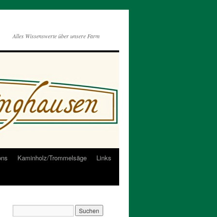
Alles Wissenswerte über unsere Farm
ons
Kaminholz/Trommelsäge
Links