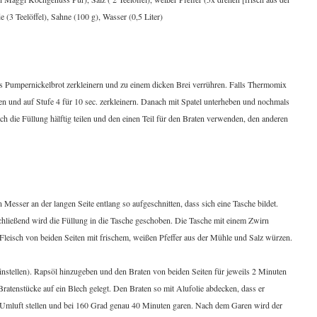
(3 Teelöffel), Sahne (100 g), Wasser (0,5 Liter)
as Pumpernickelbrot zerkleinern und zu einem dicken Brei verrühren. Falls Thermomix
n und auf Stufe 4 für 10 sec. zerkleinern. Danach mit Spatel unterheben und nochmals
ach die Füllung hälftig teilen und den einen Teil für den Braten verwenden, den anderen
 Messer an der langen Seite entlang so aufgeschnitten, dass sich eine Tasche bildet.
schließend wird die Füllung in die Tasche geschoben. Die Tasche mit einem Zwirn
eisch von beiden Seiten mit frischem, weißen Pfeffer aus der Mühle und Salz würzen.
instellen). Rapsöl hinzugeben und den Braten von beiden Seiten für jeweils 2 Minuten
ratenstücke auf ein Blech gelegt. Den Braten so mit Alufolie abdecken, dass er
f Umluft stellen und bei 160 Grad genau 40 Minuten garen. Nach dem Garen wird der