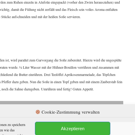
erden zum Ruhen einzeln in Alufolie eingepackt (vorher den Zwirn herausziehen) und
ichtig, damit die Füllung nicht zerfällt und das Fleisch sein volles Aroma entfalten
 Stücke aufschneiden und mit der heißen Soße servieren.
n ist, wird parallel zum Garvorgang die Soße zubereitet. Hierzu wird die ungespülte
braten wurde. ½ Liter Wasser mit der Hühner-Bouillon verrühren und zusammen mit
hließend die Butter einrühren. Drei Teelöffel Aprikosenmarmelade, das Töpfchen
en Pfeffer dazu geben. Nun die Soße in einen Topf geben und mit einem Zauberstab fein
d, noch die Sahne dazugeben. Umrühren und fertig! Guten Appetit.
Cookie-Zustimmung verwalten
zepte
,
Wissen/Information
abgelegt und mit
Rezept
,
Straußenbraten
,
in Lesezeichen auf den
Permalink
.
onen zu speichern
Akzeptieren
Das Team
→
en wie das