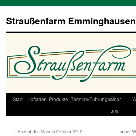
Straußenfarm Emminghausen
Zum
Start
Hofladen
Produkte
Termine/Führungen
Über
W
Inhalt
uns
springen
←
Rezept des Monats Oktober 2019
Indoor-W