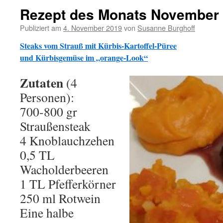
Rezept des Monats November
Publiziert am
4. November 2019
von
Susanne Burghoff
Steaks vom Strauß mit Kürbis-Kartoffel-Püree
und Kürbisgemüse im „orange-Look“
Zutaten
(4
Personen):
700-800 gr
Straußensteak
4 Knoblauchzehen
0,5 TL
Wacholderbeeren
1 TL Pfefferkörner
250 ml Rotwein
Eine halbe