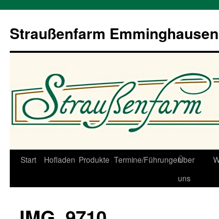
Straußenfarm Emminghausen
Zum
Start
Hofladen
Produkte
Termine/Führungen
Über
W
Inhalt
uns
springen
IMG_9710