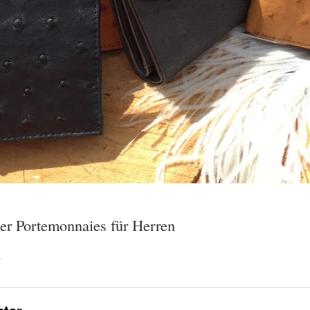
r Porte­mon­naies für Herren
.