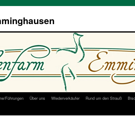
mminghausen
ne/Führungen
Über uns
Wiederverkäufer
Rund um den Strauß
Bis