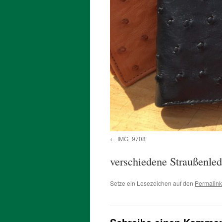
IMG_9708
verschiedene Straußenlede
Setze ein Lesezeichen auf den
Permalink