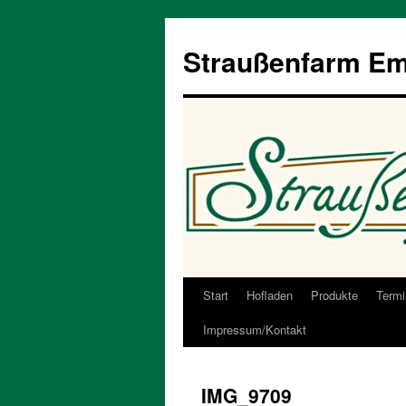
Straußenfarm E
Start
Hofladen
Produkte
Termi
Zum
Impressum/Kontakt
Inhalt
springen
IMG_9709