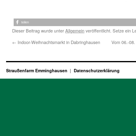
teilen
Dieser Beitrag wurde unter
Allgemein
veröffentlicht. Setze ein 
←
Indoor-Weihnachtsmarkt in Dabringhausen
Vom 06.-08.
Straußenfarm Emminghausen
Datenschutzerklärung