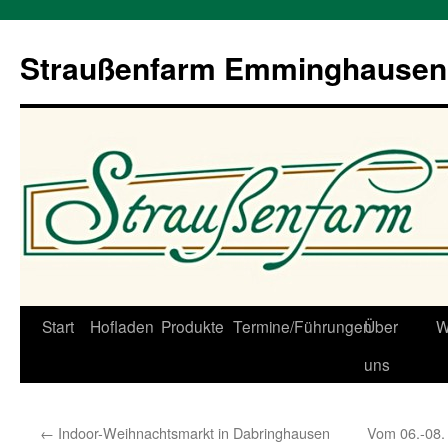
Straußenfarm Emminghausen
Zum
Start
Hofladen
Produkte
Termine/Führungen
Über
W
Inhalt
uns
springen
←
Indoor-Weihnachtsmarkt in Dabringhausen
Vom 06.-08.