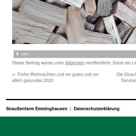
teilen
Dieser Beitrag wurde unter
Allgemein
veröffentlicht. Setze ein 
←
Frohe Weihnachten und ein gutes und vor
Die Stra
allem gesundes 2023
Service
Straußenfarm Emminghausen
Datenschutzerklärung