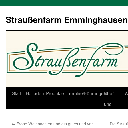
Straußenfarm Emminghausen
Zum
Start
Hofladen
Produkte
Termine/Führungen
Über
W
Inhalt
uns
springen
←
Frohe Weihnachten und ein gutes und vor
Die Stra