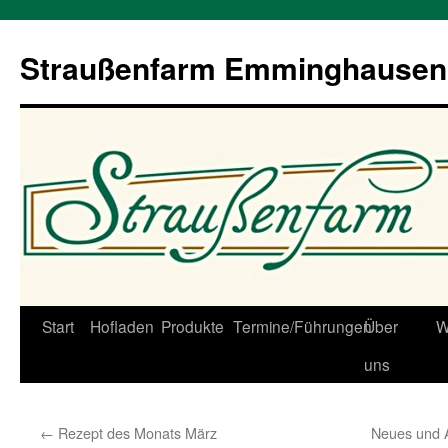
Straußenfarm Emminghausen
Zum
Start
Hofladen
Produkte
Termine/Führungen
Über
W
Inhalt
uns
springen
←
Rezept des Monats März
Neues und 