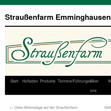
Straußenfarm Emminghausen
Zum
Start
Hofladen
Produkte
Termine/Führungen
Über
W
Inhalt
uns
springen
←
Oster-Aktionstage auf der Straußenfarm
Gri