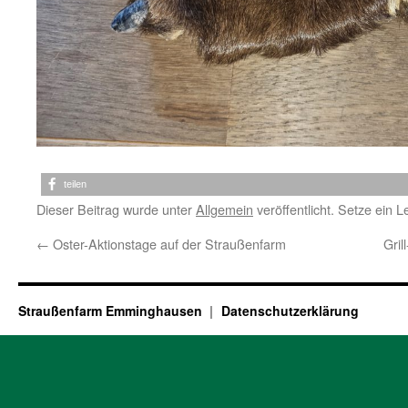
teilen
Dieser Beitrag wurde unter
Allgemein
veröffentlicht. Setze ein 
←
Oster-Aktionstage auf der Straußenfarm
Gri
Straußenfarm Emminghausen
Datenschutzerklärung