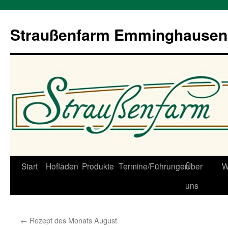
Straußenfarm Emminghausen
Zum
Start
Hofladen
Produkte
Termine/Führungen
Über
W
Inhalt
uns
springen
←
Rezept des Monats August