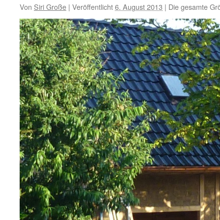
Von
Siri Große
|
Veröffentlicht
6. August 2013
|
Die gesamte Gr