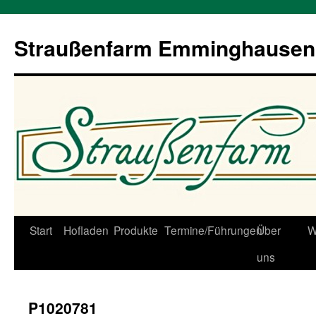
Straußenfarm Emminghausen
Zum
Start
Hofladen
Produkte
Termine/Führungen
Über
W
Inhalt
uns
springen
P1020781