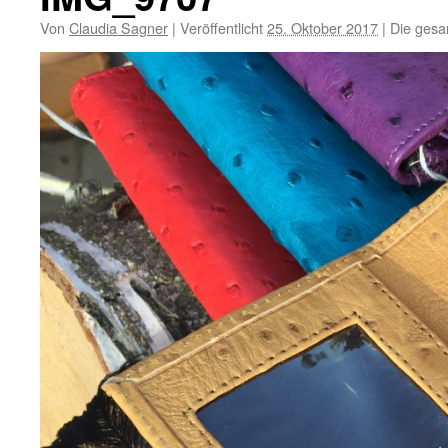
Von
Claudia Sagner
|
Veröffentlicht
25. Oktober 2017
|
Die gesa