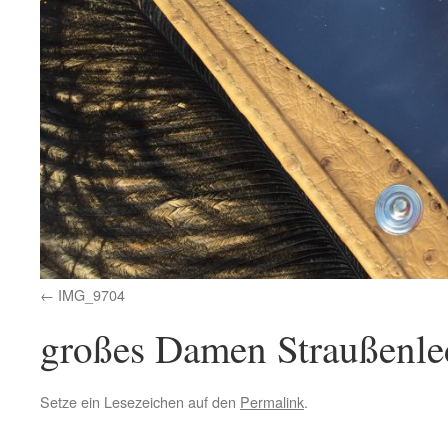
IMG_9704
großes Damen Straußenled
Setze ein Lesezeichen auf den
Permalink
.