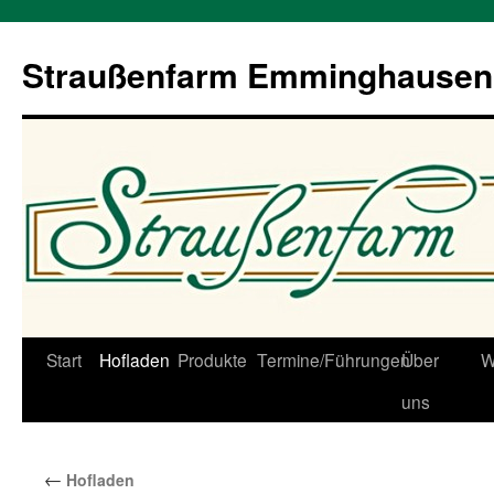
Straußenfarm Emminghausen
Zum
Start
Hofladen
Produkte
Termine/Führungen
Über
W
Inhalt
uns
springen
←
Hofladen