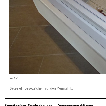
12
Setze ein Lesezeichen auf den
Permalink
.
Straußenfarm Emminghausen
Datenschutzerklärung