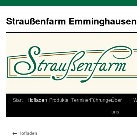
Straußenfarm Emminghausen
Zum
Start
Hofladen
Produkte
Termine/Führungen
Über
W
Inhalt
uns
springen
←
Hofladen