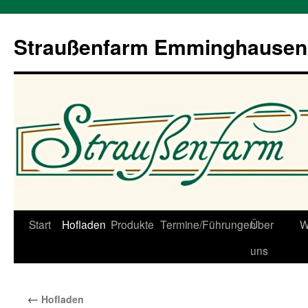
Straußenfarm Emminghausen
Zum
Start
Hofladen
Produkte
Termine/Führungen
Über
W
Inhalt
uns
springen
←
Hofladen