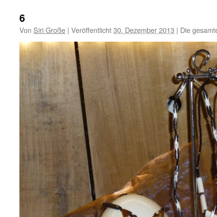
6
Von
Siri Große
|
Veröffentlicht
30. Dezember 2013
|
Die gesamt